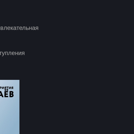
звлекательная
тупления