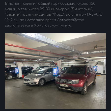
В момент слияния общий парк составил около 150
машин, в том числе 25-30 иномарок: "Линкольны",
"Бьюики", часть лимузинов "Форд", остальные - ГАЗ-А. С
1942 г. и по настоящее время Автохозяйство
располагается в Хомутовском тупике.