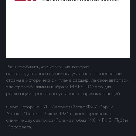
Рады сообщить, что компания, которая
непосредственно принимала участие в становлении
страны в историческом плане расширила свой автопарк
электромобилями и выбрала MAESTRO.eco для
реализации проекта по установке зарядных станций.
Свою историю ГУП "Автохозяйство ФХУ Мэрии
Москвы" берёт с 7 июля 1934 г., когда произошло
слияние двух автохозяйств - автобаз МК, МГК ВКП(б) и
Моссовета.