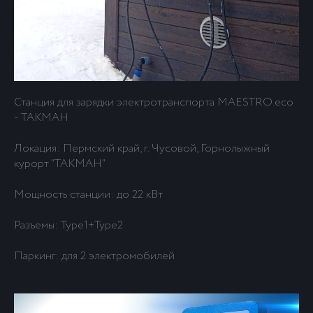
Станция для зарядки электротранспорта MAESTRO.eco
- ТАКМАН
Локация: Пермский край, г. Чусовой, Горнолыжный
курорт "ТАКМАН"
Мощность станции: до 22 кВт
Разъемы: Type1+Type2
Паркинг: для 2 электромобилей