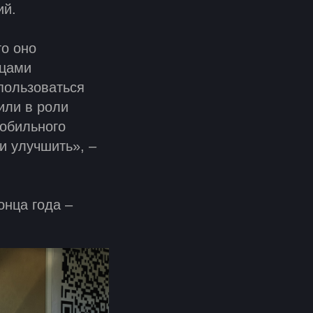
ий.
о оно
ьцами
пользоваться
или в роли
мобильного
и улучшить», –
онца года –