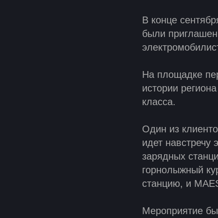
В конце сентяб
были приглашен
электромобилис
На площадке пе
истории региона
класса.
Один из клиент
идет навстречу 
зарядных станци
горнолыжный кур
станцию, и MAES
Мероприятие был