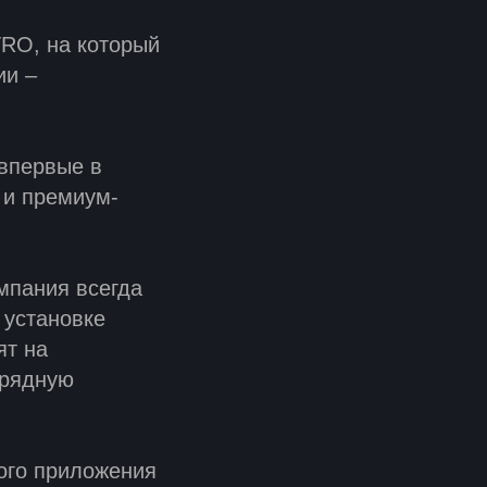
RO, на который
ии –
впервые в
 и премиум-
мпания всегда
 установке
ят на
арядную
ого приложения