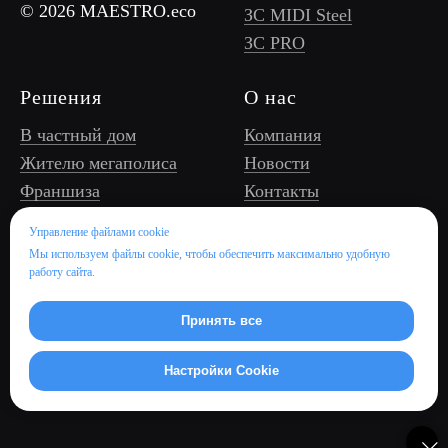
© 2026 MAESTRO.eco
ЗС MIDI Steel
ЗС PRO
Решения
О нас
В частный дом
Компания
Жителю мегаполиса
Новости
Франшиза
Контакты
Оператору ЗС, УК/
Управление файлами cookie
ТСЖ
Мы используем файлы cookie, чтобы обеспечить максимально удобную
Бизнес/торговому
работу сайта.
центру
Отелю и ресторану
Принять все
Девелоперу
Настройки Cookie