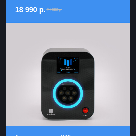
18 990
р.
24 990
р.