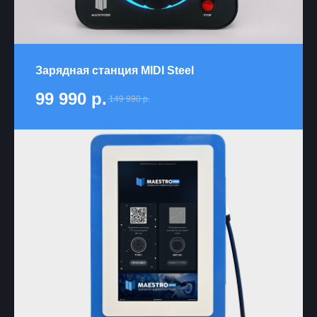
Зарядная станция MIDI Steel
99 990
р.
149 990
р.