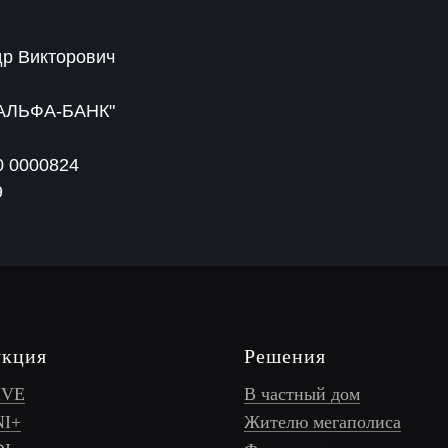
др Викторович
АЛЬФА-БАНК"
0 0000824
9
укция
Решения
IVE
В частный дом
NI+
Жителю мегаполиса