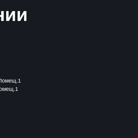
нии
 Помещ.1
Помещ.1