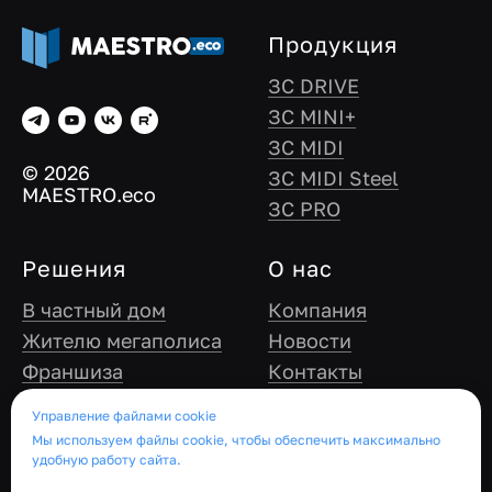
Продукция
ЗС DRIVE
ЗС MINI+
ЗС MIDI
© 2026
ЗС MIDI Steel
MAESTRO.eco
ЗС PRO
Решения
О нас
В частный дом
Компания
Жителю мегаполиса
Новости
Франшиза
Контакты
Оператору ЗС, УК/
Управление файлами cookie
ТСЖ
Мы используем файлы cookie, чтобы обеспечить максимально
Бизнес/торговому
удобную работу сайта.
центру