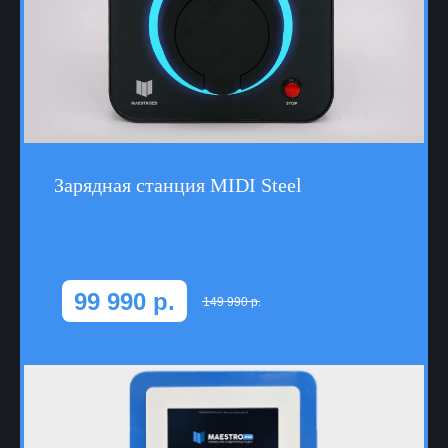
Зарядная станция MIDI Steel
99 990
р.
149 990
р.