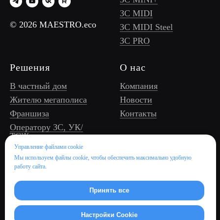
ЗС MIDI
© 2026 MAESTRO.eco
ЗС MIDI Steel
ЗС PRO
Решения
О нас
В частный дом
Компания
Жителю мегаполиса
Новости
Франшиза
Контакты
Оператору ЗС, УК/
ТСЖ
Управление файлами cookie
Бизнес/торговому
центру
Мы используем файлы cookie, чтобы обеспечить максимально удобную
работу сайта.
Отелю и ресторану
Девелоперу
Принять все
Настройки Cookie