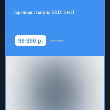
Зарядная станция MIDI Steel
99 990
р.
149 990
р.