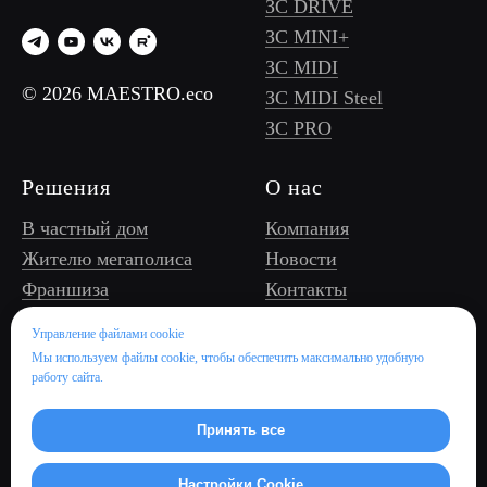
ЗС DRIVE
ЗС MINI+
ЗС MIDI
© 2026 MAESTRO.eco
ЗС MIDI Steel
ЗС PRO
Решения
О нас
В частный дом
Компания
Жителю мегаполиса
Новости
Франшиза
Контакты
Оператору ЗС, УК/
Управление файлами cookie
ТСЖ
Мы используем файлы cookie, чтобы обеспечить максимально удобную
Бизнес/торговому
работу сайта.
центру
Отелю и ресторану
Принять все
Девелоперу
Настройки Cookie