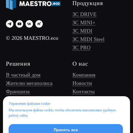
Продукция
ЗС DRIVE
ЗС MINI+
ЗС MIDI
© 2026 MAESTRO.eco
ЗС MIDI Steel
ЗС PRO
Решения
О нас
В частный дом
Компания
Жителю мегаполиса
Новости
Франшиза
Контакты
Оператору ЗС, УК/
Управление файлами cookie
ТСЖ
Мы используем файлы cookie, чтобы обеспечить максимально удобную
Бизнес/торговому
работу сайта.
центру
Отелю и ресторану
Принять все