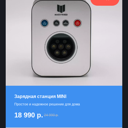
Зарядная станция MINI
Простое и надежное решение для дома
18 990
р.
24 990
р.