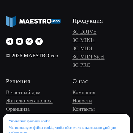
Продукция
ЗС DRIVE
ЗС MINI+
ЗС MIDI
© 2026 MAESTRO.eco
ЗС MIDI Steel
ЗС PRO
Решения
О нас
В частный дом
Компания
Жителю мегаполиса
Новости
Франшиза
Контакты
Оператору ЗС, УК/
Управление файлами cookie
ТСЖ
Мы используем файлы cookie, чтобы обеспечить максимально удобную
Бизнес/торговому